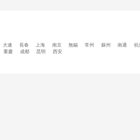
大連
長春
上海
南京
無錫
常州
蘇州
南通
杭
重慶
成都
昆明
西安