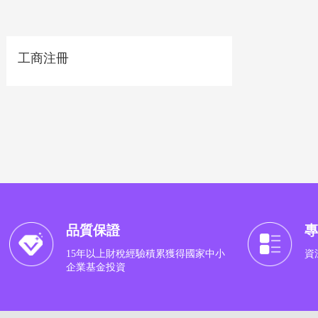
工商注冊
品質保證
專
15年以上財稅經驗積累獲得國家中小
資
企業基金投資