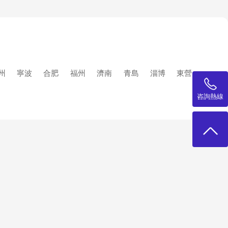
州
寧波
合肥
福州
濟南
青島
淄博
東營
咨詢熱線