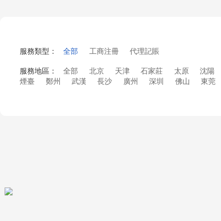
服務類型：
全部
工商注冊
代理記賬
服務地區：
全部
北京
天津
石家莊
太原
沈陽
煙臺
鄭州
武漢
長沙
廣州
深圳
佛山
東莞