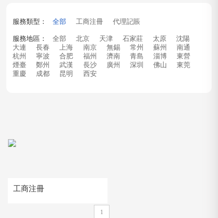
服務類型：
全部
工商注冊
代理記賬
服務地區：
全部
北京
天津
石家莊
太原
沈陽
大連
長春
上海
南京
無錫
常州
蘇州
南通
杭州
寧波
合肥
福州
濟南
青島
淄博
東營
煙臺
鄭州
武漢
長沙
廣州
深圳
佛山
東莞
重慶
成都
昆明
西安
工商注冊
1