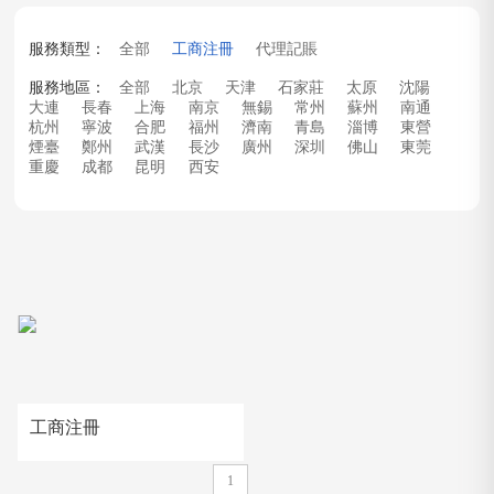
服務類型：
全部
工商注冊
代理記賬
服務地區：
全部
北京
天津
石家莊
太原
沈陽
大連
長春
上海
南京
無錫
常州
蘇州
南通
杭州
寧波
合肥
福州
濟南
青島
淄博
東營
煙臺
鄭州
武漢
長沙
廣州
深圳
佛山
東莞
重慶
成都
昆明
西安
工商注冊
1