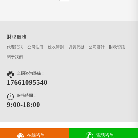
財稅服務
代理記賬
公司注冊
稅收籌劃
資質代辦
公司審計
財稅資訊
關于我們
全國咨詢熱線：
17661095540
服務時間：
9:00-18:00
在線咨詢
電話咨詢