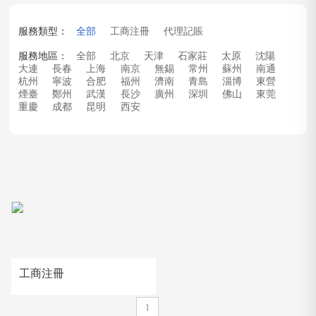
服務類型：
全部
工商注冊
代理記賬
服務地區：
全部
北京
天津
石家莊
太原
沈陽
大連
長春
上海
南京
無錫
常州
蘇州
南通
杭州
寧波
合肥
福州
濟南
青島
淄博
東營
煙臺
鄭州
武漢
長沙
廣州
深圳
佛山
東莞
重慶
成都
昆明
西安
工商注冊
1