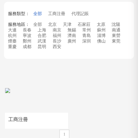
服務類型：
全部
工商注冊
代理記賬
服務地區：
全部
北京
天津
石家莊
太原
沈陽
大連
長春
上海
南京
無錫
常州
蘇州
南通
杭州
寧波
合肥
福州
濟南
青島
淄博
東營
煙臺
鄭州
武漢
長沙
廣州
深圳
佛山
東莞
重慶
成都
昆明
西安
工商注冊
1